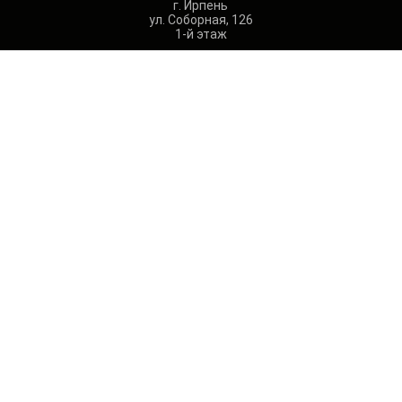
г. Ирпень
ул. Соборная, 126
1-й этаж
МАРШРУТ НА КАРТЕ
КУХНЯ
ШКАФ-КУПЕ
ГОСТИНАЯ
ДЕТСКАЯ
Footer
СПАЛЬНЯ
ПРИХОЖАЯ
ГАРДЕРОБНАЯ
furniture
menu
~
(096) 392-55-58
~
(050) 529-70-47
~
О нас
Портфолио
Отзывы
Заказать просчет
Footer
Контакты
info